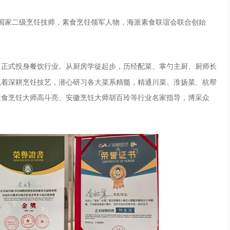
国家二级烹饪技师，素食烹饪领军人物，海派素食联谊会联合创始
，正式投身餐饮行业。从厨房学徒起步，历经配菜、掌勺主厨、厨师长
执着深耕烹饪技艺，潜心研习各大菜系精髓，精通川菜、淮扬菜、杭帮
素食烹饪大师高斗亮、安徽烹饪大师胡百玲等行业
名家指导
，博采众