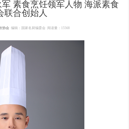
军 素食烹饪领军人物 海派素食
会联合创始人
饮协会
编辑：国家名厨编委会 阅读量：
15568