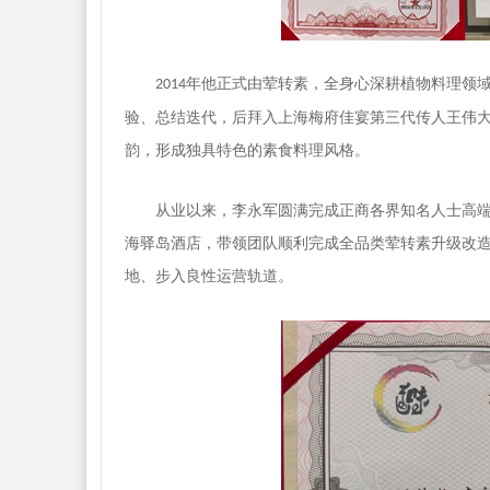
年他正式由荤转素，全身心深耕植物料理领
2014
验、总结迭代，后拜入上海梅府佳宴第三代传人王伟
韵，形成独具特色的素食料理风格。
从业以来，李永军圆满完成正商各界知名人士高
海驿岛酒店，带领团队顺利完成全品类荤转素升级改
地、步入良性运营轨道。