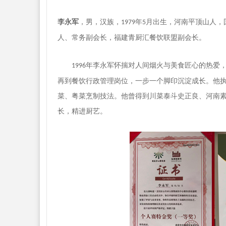
李永军
，男，汉族，
年
月
出
生，河南平顶山人
，
1979
5
人、常务副会长，福建青厨汇餐饮联盟副会长。
年李永军怀揣对人间烟火与美食匠心的热爱
1996
再到餐饮行政管理岗位，一步一个脚印沉淀成长。他
菜、粤菜烹制技法。
他曾得到
川菜泰斗史正良、河南
长，精进厨艺。