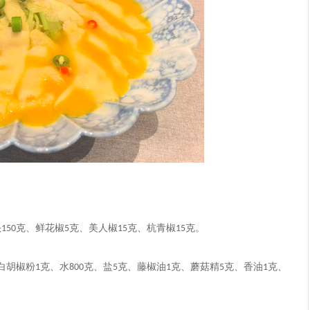
头
克
、
鲜花椒
克
、
美人椒
克
、
杭青椒
克
。
150
5
15
15
白胡椒粉
克
、
水
克
、
盐
克
、
藤椒油
克
、
蘑菇精
克
、
香油
克
、
1
800
5
1
5
1