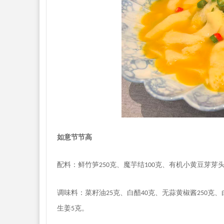
如意节节高
配料：鲜竹笋
克
、
魔芋结
克
、
有机小黄豆芽芽
250
100
调味料：菜籽油
克
、
白醋
克
、
无蒜黄椒酱
克
、
25
40
250
生姜
克
。
5