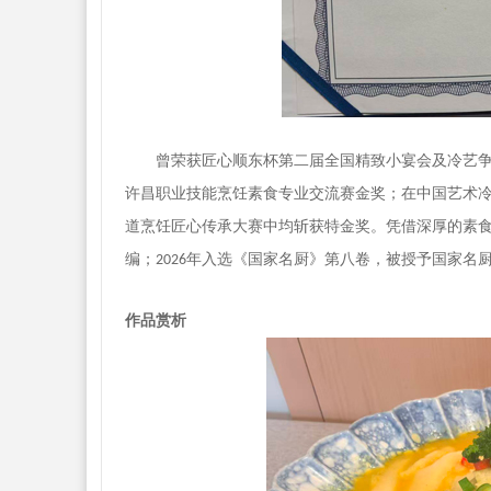
曾
荣获匠心顺东杯第二届全国精致小宴会及冷艺
许昌职业技能烹饪素食专业交流赛金奖；在中国艺术
道烹饪匠心传承大赛中均斩获特金奖。凭借深厚的素
编；
年入选《国家名厨》第八卷，被授予国家名
2026
作品赏析