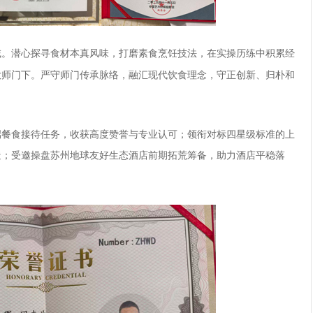
域。潜心探寻食材本真风味，打磨素食烹饪技法，在实操历练中积累经
大师门下。严守师门传承脉络，融汇现代饮食理念，守正创新、归朴和
端餐食接待任务，收获高度赞誉与专业认可；领衔对标四星级标准的上
造；受邀操盘苏州地球友好生态酒店前期拓荒筹备，助力酒店平稳落