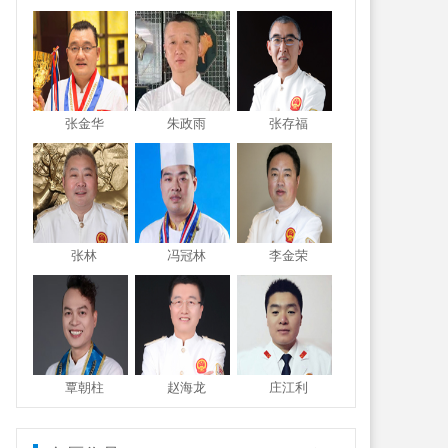
张金华
朱政雨
张存福
张林
冯冠林
李金荣
覃朝柱
赵海龙
庄江利