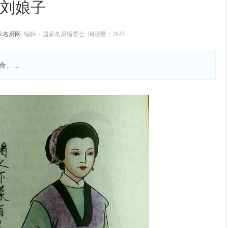
刘娘子
家名厨网
编辑：国家名厨编委会 阅读量：
2845
...