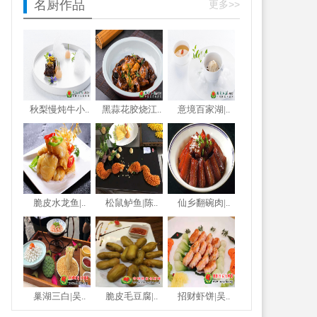
名厨作品
更多>>
秋梨慢炖牛小..
黑蒜花胶烧江..
意境百家湖|..
脆皮水龙鱼|..
松鼠鲈鱼|陈..
仙乡翻碗肉|..
巢湖三白|吴..
脆皮毛豆腐|..
招财虾饼|吴..