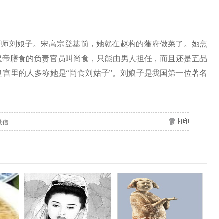
厨师刘娘子。宋高宗登基前，她就在赵构的藩府做菜了。她烹
皇帝膳食的负责官员叫尚食，只能由男人担任，而且还是五品
宫里的人多称她是“尚食刘姑子”。刘娘子是我国第一位著名
微信