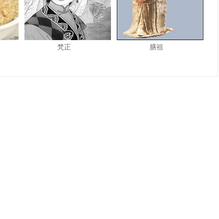
梵正
膳祖