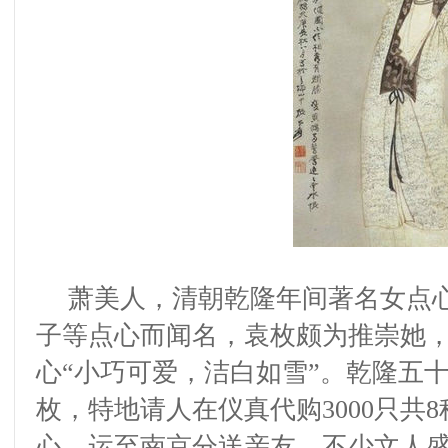
萧美人，清朝乾隆年间著名女点
子等点心而闻名，袁枚颇为推崇她
心
“
小巧可爱，洁白如雪
”
。乾隆五
枚，特地请人在仪真代购
3000
只共
8
心，运至南京分送亲友。不少文人