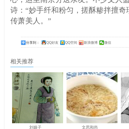
诗：
“
妙手纤和粉匀，搓酥糁拌擅奇
传萧美人。
”
分享到：
QQ好友
QQ空间
新浪微博
微信
相关推荐
刘娘子
文思和尚