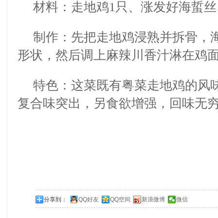
材料：走地鸡
1
只、涨发好海
蜇
丝
制作：先把走地鸡浸熟并拆骨，
形状，然后调上麻辣川香汁淋在鸡
特色：这菜既有粤菜走地鸡的风
复合味突出，另食欲增强，回味无
分享到：
QQ好友
QQ空间
新浪微博
微信