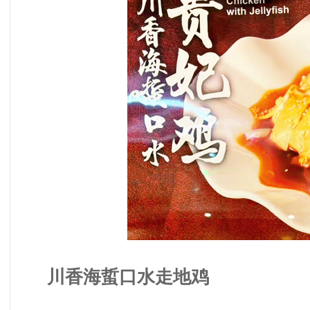
川香海
蜇
口水走地鸡