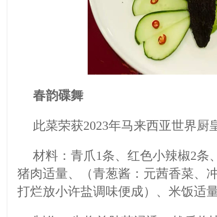
春韵碟舞
此菜
荣获
2023
年马来西亚世界厨
材料：青爪
1
条、红色小辣椒
2
条
猪肉适量、（青葱酱：元茜香菜、
打烂放小许盐调味便成）、米饭适