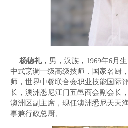
杨德礼
，
男，汉族，
1969
年
6
月
生
中式烹调
一级高级技师
，
国家名厨
师
，世界中餐联合会职业技能国际
长，澳洲悉尼江门五邑商会副会长
澳洲区副主席，现任澳洲悉尼天天
事
兼
行政总厨。