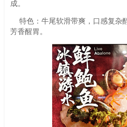
成。
特色：牛尾软滑带爽，口感复杂
芳香醒胃。