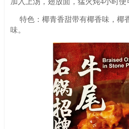
加入上汤，翅放面，猛火炖
4
小时便
特色：椰青香甜带有椰香味，椰
味。