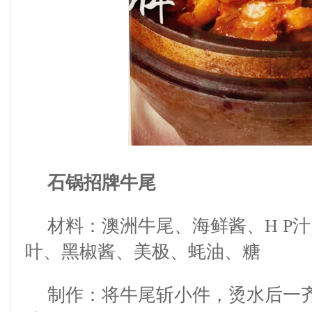
石锅招牌牛尾
材料：澳洲牛尾、海鲜酱、
H P
汁
叶、黑椒酱、美极、蚝油、糖
制作：将牛尾斩小件，烫水后一