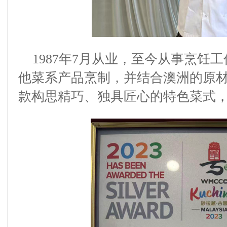
1987
年
7
月
从业
，
至今
从事烹饪工
他菜系产品烹制，并结合澳洲的原
款构思精巧、独具匠心的特色菜式