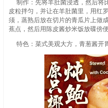
制作：先将羊肚菌浸透，然后将
皮粒拌匀，并让在羊肚菌里，用红
须，蒸熟后放在切片的青瓜片上做
蕉点，然后用陈皮酱炒米饭放碟傍
特色：菜式美观大方，青葱酱开