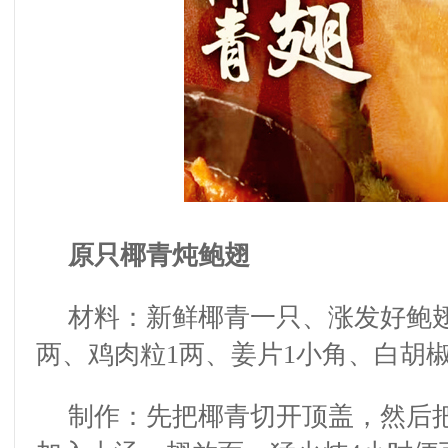
原只椰青炖鲍翅
材料：新鲜椰青一只、涨发好鲍
两、鸡肉粒
1
两、姜片
1
小角、白胡
制作：先把椰青切开顶盖，然后