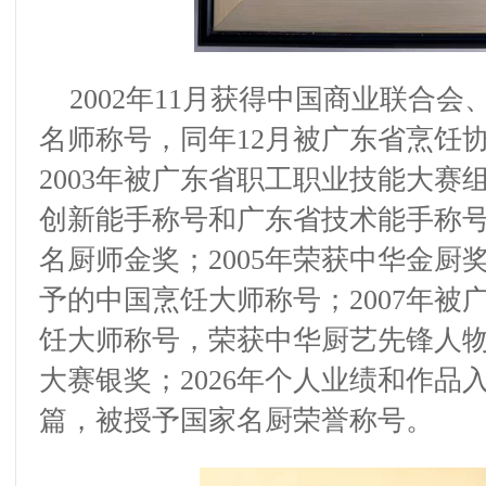
2002
年
11
月
获得
中国商业联合会
名师称号
，
同
年
12
月被广东省烹饪
2003
年被广东省职工职业技能大赛
创新能手称号和广东省技术能手称
名厨师金奖
；
2005
年荣获中华金厨
予
的
中国烹饪大师称号
；
2007
年被
饪大师称号
，
荣获中华厨艺先锋人
大赛银奖；
2026
年
个人业绩和作品
篇，被授予国家名厨荣誉称号。