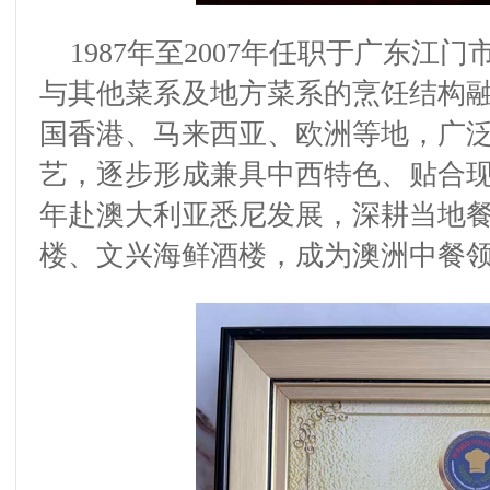
1987
年至
2007
年任职于
广东江门
与其他菜系及地方菜系的烹饪结构
国
香港
、
马来西亚、欧洲等地，
广
艺，逐步形成兼具中西特色、贴合
年
赴
澳大利亚悉尼
发展，深耕当地
楼、文兴海鲜酒楼
，
成为澳洲中餐